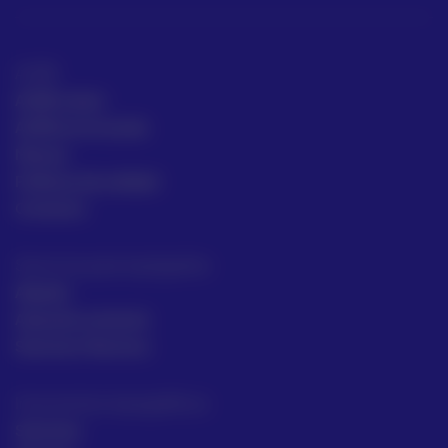
ACRE
ACRE Latam
ACRE en el mundo
Marcas
Políticas de calidad
Contacto
Servicios para topógrafos
Alquiler
Asesoría comecial
Servicios Técnicos
Intrumentos topográficos
Sectores