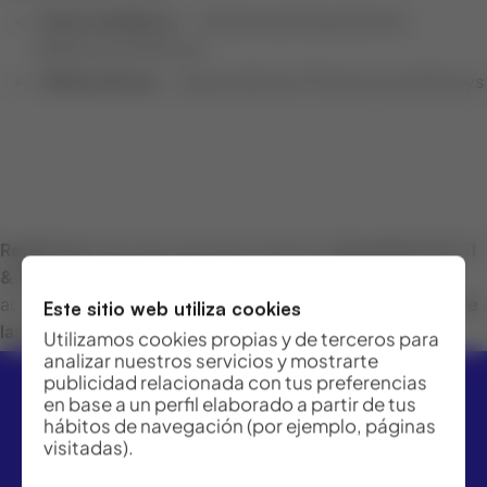
Rudy Caballeros
– Gerente de Desarrollo de
Negocios de Bricsys
Melissa Rivera
– Especialista en Productos de Bricsys
Regístrese
para este seminario web de
tres partes el 4, 11
& 18 de mayo, 11.00 AM (Chile)
. ¿No podrás
acompañarnos? Al registrarte,
recibirá las grabaciones de
Este sitio web utiliza cookies
las tres sesiones
.
Utilizamos cookies propias y de terceros para
analizar nuestros servicios y mostrarte
publicidad relacionada con tus preferencias
en base a un perfil elaborado a partir de tus
hábitos de navegación (por ejemplo, páginas
visitadas).