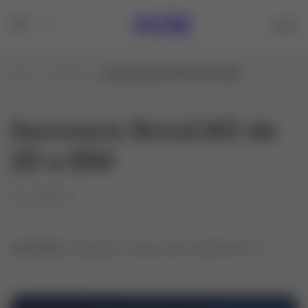
Inicio
Noticias
Seminario BricsCAD de 2D a BIM
Seminario BricsCAD de
2D a BIM
21/04/29
Categorías:
Topografía, Construcción e Ingeniería Civil