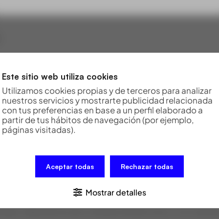
iones
Este sitio web utiliza cookies
Utilizamos cookies propias y de terceros para analizar
nuestros servicios y mostrarte publicidad relacionada
con tus preferencias en base a un perfil elaborado a
partir de tus hábitos de navegación (por ejemplo,
páginas visitadas).
écnico le ofrece
reparaciones y calibrados en todos los ap
, están realizados de
material antiestático
para evitar el 
Aceptar todas
Rechazar todas
Mostrar detalles
a base, disponemos de un distanciómetro único, con una pr