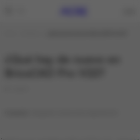
Inicio
Noticias
¿Qué hay de nuevo en BricsCAD Pro V22?
¿Qué hay de nuevo en
BricsCAD Pro V22?
21/11/17
Categorías:
Topografía, Construcción e Ingeniería Civil
Analizamos las novedades de BricsCAD Pro V22; mejora los