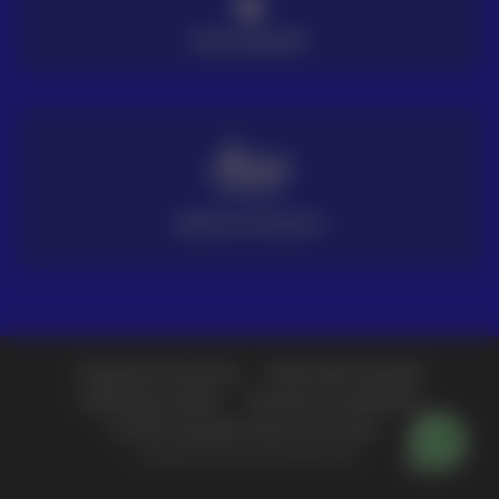
PAGO SEGURO
SERVICIO TÉCNICO
Preguntas frecuentes
Política de Privacidad
Política de Cookies
Términos y Condiciones
© 2026 Copyright Grupo Acre Latam -
Diseñado y producido por Fullcircle.