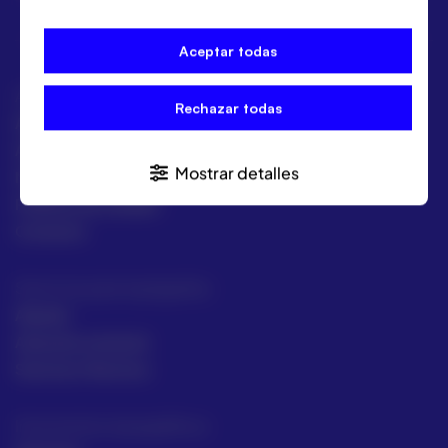
Aceptar todas
ACRE
Rechazar todas
ACRE Latam
ACRE en el mundo
Mostrar detalles
Marcas
Políticas de calidad
Contacto
Servicios para topógrafos
Alquiler
Asesoría comecial
Servicios Técnicos
Intrumentos topográficos