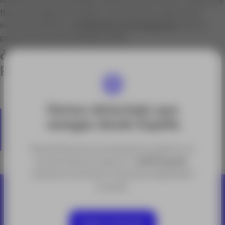
flujos de trabajo de diseño, construcción, fabricación
incrementando el
rendimiento y la integración
de los
productos de la familia BricsCAD.
¿Qué hay de nuevo en BricsCAD
Pro V22?
Hemos detectado que
Mayor estabilidad
navegas desde España
Descargue prueba gratuita de 30 días aquí.
Para disfrutar de una experiencia óptima, te
recomendamos seguir en
ACRE España
,
donde encontrarás contenidos adaptados
a tu país.
Seguir en España