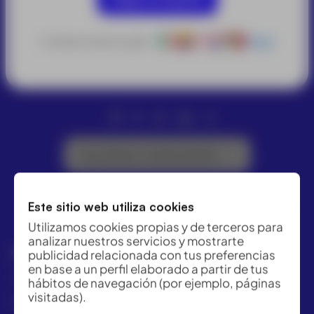
ACRE ofrece las mejores soluciones para topografía,
O selecciona tu país:
Otros
geomática y medición industrial. Distribuidor Leica
Geosystems.
Suscríbete a la Newsletter
Este sitio web utiliza cookies
Utilizamos cookies propias y de terceros para
analizar nuestros servicios y mostrarte
GRUPO ACRE LATAM
publicidad relacionada con tus preferencias
en base a un perfil elaborado a partir de tus
México | Panamá | Colombia | Perú
hábitos de navegación (por ejemplo, páginas
visitadas).
+57 318 813 4682