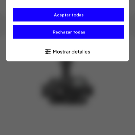
Aceptar todas
Rechazar todas
Mostrar detalles