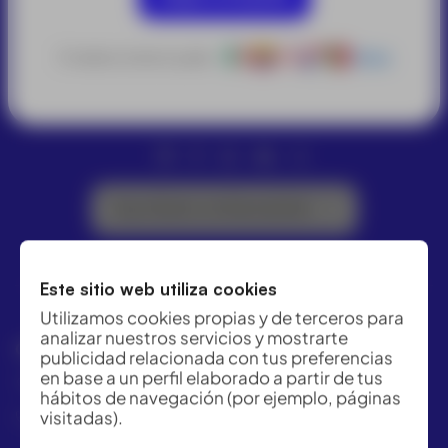
ACRE ofrece las mejores soluciones para topografía,
geomática y medición industrial. Distribuidor Leica
O selecciona tu país:
Otros
Geosystems.
Suscríbete a la Newsletter
Este sitio web utiliza cookies
Utilizamos cookies propias y de terceros para
analizar nuestros servicios y mostrarte
GRUPO ACRE LATAM
publicidad relacionada con tus preferencias
en base a un perfil elaborado a partir de tus
México | Panamá | Colombia | Perú
hábitos de navegación (por ejemplo, páginas
visitadas).
+57 318 813 4682