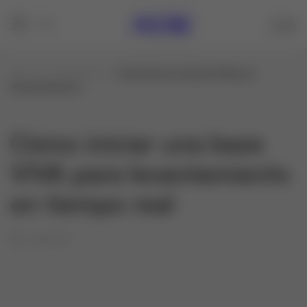
Inicio
Formations
Cómo iniciar una base VIVA para
levantamiento e...
Cómo iniciar una base
VIVA para levantamiento
en tiempo real
16/07/27