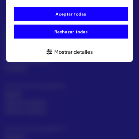
Aceptar todas
ACRE
Rechazar todas
ACRE Latam
ACRE en el mundo
Marcas
Mostrar detalles
Políticas de calidad
Contacto
Servicios para topógrafos
Alquiler
Asesoría comecial
Servicios Técnicos
Intrumentos topográficos
Sectores