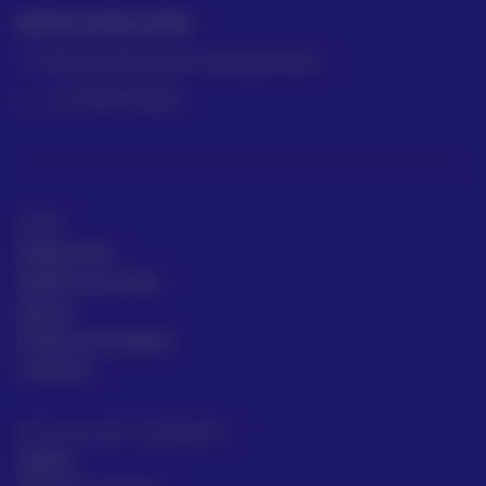
GRUPO ACRE LATAM
México | Panamá | Colombia | Perú
+57 318 813 4682
ACRE
ACRE Latam
ACRE en el mundo
Marcas
Políticas de calidad
Contacto
Servicios para topógrafos
Alquiler