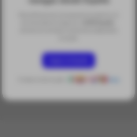
Para disfrutar de una experiencia óptima, te
recomendamos seguir en
ACRE España
,
donde encontrarás contenidos adaptados
a tu país.
Categorías:
Todo en Topografía
Prismas y Dianas
Seguir en España
Accesorios y Repuestos para topografía
Sectores:
O selecciona tu país:
Otros
Obra Civil y Construcción