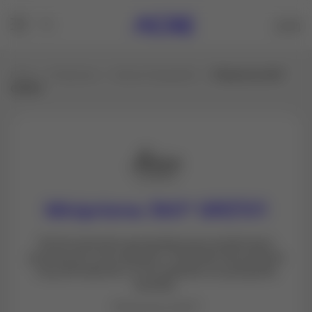
Inicio
Productos
Todo en Topografía
Miniprisma 360º
GRZ101
Miniprisma 360º GRZ101
Perfectamente apropiado para mediciones
prismas de corto alcance. Precisión de puntería
muy elevada de 1,5 mm debido a su pequeño
tamaño.
Miniprisma 360º