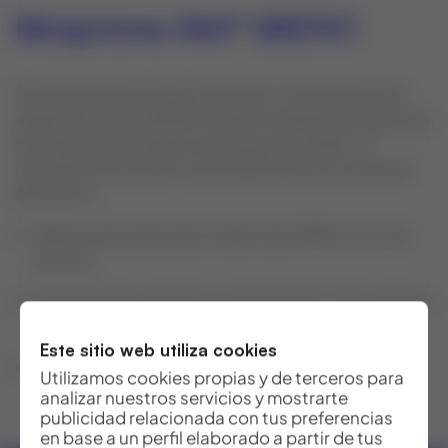
Miniprisma 360º GRZ101
Prisma de pequeñas dimensiones. Con la ayuda del
adaptador Leica GAD103 puede instalarse en todos los
bastones de plomada con perno enchufable. El
minireflector de 360º Leica GRZ101 tiene un alcance
ATR 350 m.
Máxima precisión para mediciones ATR en el corto
alcance
Precisión de puntería muy elevada de 1,5 mm graicas
su pequeño tamaño
Este sitio web utiliza cookies
Alcance ATR 350 m
Utilizamos cookies propias y de terceros para
analizar nuestros servicios y mostrarte
publicidad relacionada con tus preferencias
en base a un perfil elaborado a partir de tus