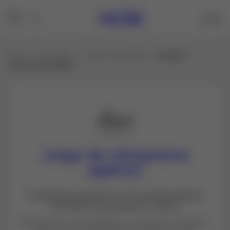
Inicio
Productos
Todo en Topografía
Juego de
minisprisma GMP101
Juego de minisprisma
GMP101
Constante de adición +17,5 mm Precisión de
centrado 1 mm Alcance 2.000 m
Miniprisma Leica GMP101 en el soporte metálico.