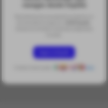
navegas desde España
Para disfrutar de una experiencia óptima, te
recomendamos seguir en
ACRE España
,
donde encontrarás contenidos adaptados
a tu país.
Categorías:
Seguir en España
Todo en Topografía
Prismas y Dianas
Accesorios y Repuestos para topografía
O selecciona tu país:
Otros
Sectores:
Obra Civil y Construcción