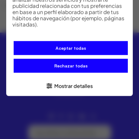
Bolsa
publicidad relacionada con tus preferencias
en base a un perfil elaborado a partir de tus
hábitos de navegación (por ejemplo, páginas
visitadas).
Aceptar todas
Rechazar todas
ACRE ofrece las mejores soluciones para topografía,
geomática y medición industrial. Distribuidor Leica
Mostrar detalles
Geosystems.
Suscríbete a la Newsletter