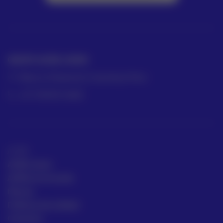
GRUPO ACRE LATAM
México | Panamá | Colombia | Perú
+57 318 813 4682
ACRE
ACRE Latam
ACRE en el mundo
Marcas
Políticas de calidad
Contacto