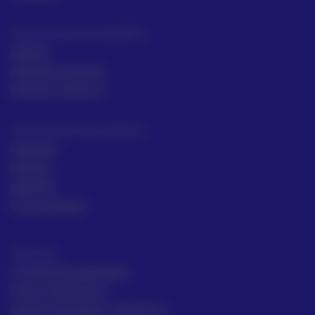
Servicios para topógrafos
Alquiler
Asesoría comecial
Servicios Técnicos
Intrumentos topográficos
Sectores
Noticias
Aprende
Casos de éxito
Términos
Condiciones generales
Envío y Devolución
Gestión de Quejas y Reclamos