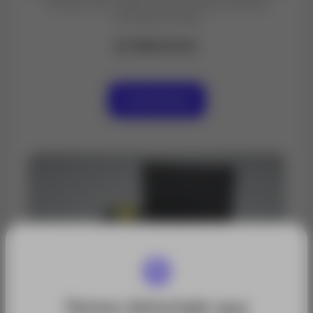
Incluye nivel, tablilla de puntería, punta de
centrado y bolsa
$ 1550000
Contáctanos
Hemos detectado que