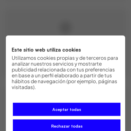
FUNCIONALIDAD SIN PROBLEMAS
Este sitio web utiliza cookies
Incremente su productividad y minimice las
Utilizamos cookies propias y de terceros para
pérdidas de tiempo.
analizar nuestros servicios y mostrarte
publicidad relacionada con tus preferencias
en base a un perfil elaborado a partir de tus
hábitos de navegación (por ejemplo, páginas
visitadas).
Aceptar todas
PRODUCTOS HECHOS PARA
DURAR
Rechazar todas