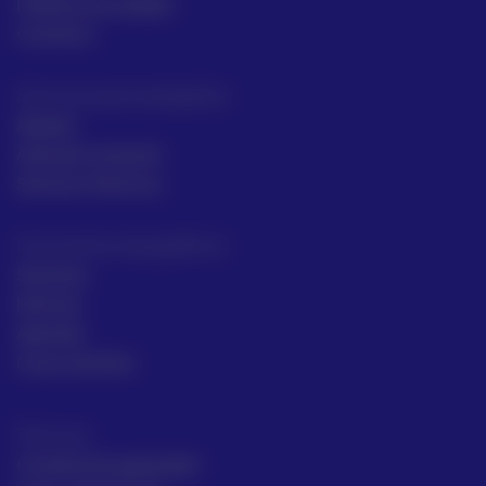
Políticas de calidad
Contacto
Servicios para topógrafos
Alquiler
Asesoría comecial
Servicios Técnicos
Intrumentos topográficos
Sectores
Noticias
Aprende
Casos de éxito
Términos
Condiciones generales