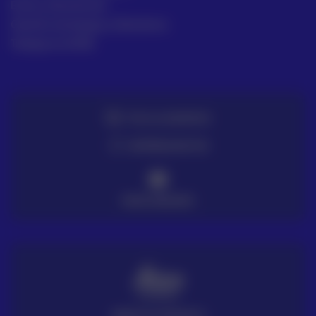
Envío y Devolución
Gestión de Quejas y Reclamos
Trabaja en ACRE
TE LO LLEVAMOS
ENTREGA EN 72H
PAGO SEGURO
SERVICIO TÉCNICO