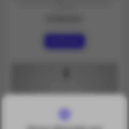
borne de cierre rápido para ajuste vertical
sencillo
$ 1280000
Contáctanos
Hemos detectado que