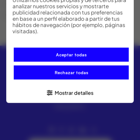
Longitud telescópica hasta 2,15m
analizar nuestros servicios y mostrarte
publicidad relacionada con tus preferencias
Peso: 940g
en base a un perfil elaborado a partir de tus
hábitos de navegación (por ejemplo, páginas
visitadas).
Aceptar todas
Rechazar todas
ACRE ofrece las mejores soluciones para topografía,
Mostrar detalles
geomática y medición industrial. Distribuidor Leica
Geosystems.