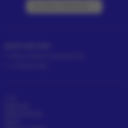
Suscríbete a la Newsletter
GRUPO ACRE LATAM
México | Panamá | Colombia | Perú
+57 318 813 4682
ACRE
ACRE Latam
ACRE en el mundo
Marcas