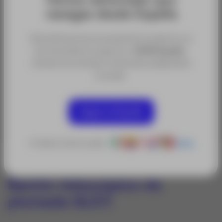
navegas desde España
Para disfrutar de una experiencia óptima, te
Categorías:
recomendamos seguir en
ACRE España
,
Accesorios y Repuestos para topografía
donde encontrarás contenidos adaptados
a tu país.
Sectores:
Obra Civil y Construcción
Seguir en España
O selecciona tu país:
Otros
Bastón telescópico de
plomada GLS11