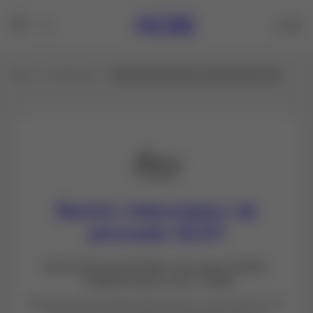
Inicio
Productos
Bastón telescópico de plomada GLS11
Bastón telescópico de
plomada GLS11
Serie Profesional 3000. Con cierre rápido.
Longitud hasta 2,15m. 940gr
Bastón de plomada telescópico Leica GLS11 con