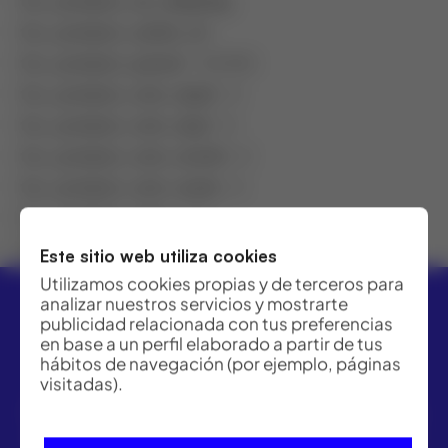
fcc_product_no_shipping
:
fcc_product_outlet_id
:
fcc_product_parent
: 169480
fcc_product_rent_day0
: 0
fcc_product_rent_day1
: 0
fcc_product_rent_month
: 0
fcc_product_rent_week
: 0
fcc_product_type
: Hijo
featured
: 0
Este sitio web utiliza cookies
Utilizamos cookies propias y de terceros para
analizar nuestros servicios y mostrarte
publicidad relacionada con tus preferencias
en base a un perfil elaborado a partir de tus
hábitos de navegación (por ejemplo, páginas
visitadas).
ACRE ofrece las mejores soluciones para topografía,
geomática y medición industrial. Distribuidor Leica