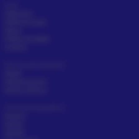
ACRE
ACRE Latam
ACRE en el mundo
Marcas
Políticas de calidad
Contacto
Servicios para topógrafos
Alquiler
Asesoría comecial
Servicios Técnicos
Intrumentos topográficos
Sectores
Noticias
Aprende