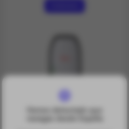
Contáctanos
Hemos detectado que
navegas desde España
Categorías:
Receptores GPS y GNSS