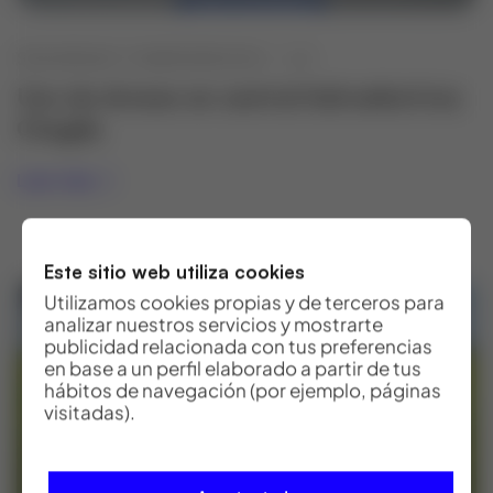
SEGURIDAD Y EMERGENCIAS
+ 2
Uso de drones en central hidroeléctrica
Chaglla
Leer más
Este sitio web utiliza cookies
Utilizamos cookies propias y de terceros para
analizar nuestros servicios y mostrarte
publicidad relacionada con tus preferencias
en base a un perfil elaborado a partir de tus
hábitos de navegación (por ejemplo, páginas
visitadas).