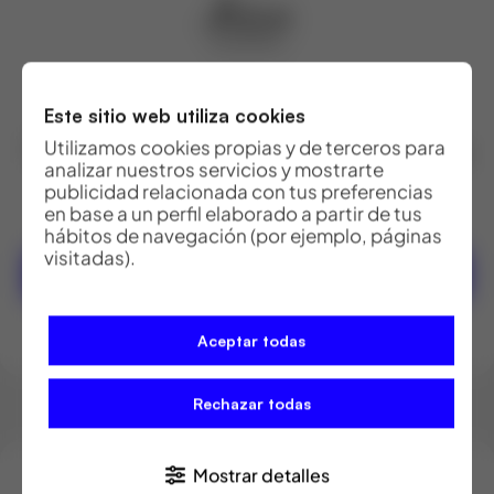
TODO EN TOPOGRAFÍA
Este sitio web utiliza cookies
Utilizamos cookies propias y de terceros para
Trípode topográfico de madera Leica
analizar nuestros servicios y mostrarte
GST40
publicidad relacionada con tus preferencias
en base a un perfil elaborado a partir de tus
hábitos de navegación (por ejemplo, páginas
visitadas).
Ver más
Aceptar todas
Rechazar todas
Mostrar detalles