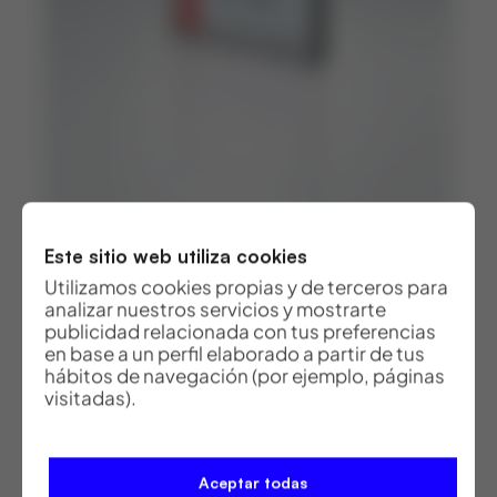
Este sitio web utiliza cookies
Utilizamos cookies propias y de terceros para
analizar nuestros servicios y mostrarte
publicidad relacionada con tus preferencias
en base a un perfil elaborado a partir de tus
hábitos de navegación (por ejemplo, páginas
visitadas).
TODO EN TOPOGRAFÍA
Aceptar todas