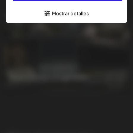
Mostrar detalles
Soluciones integradas