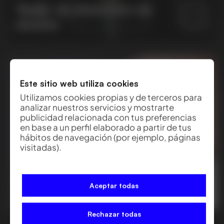
Radar de detección de
drones
Este sitio web utiliza cookies
Utilizamos cookies propias y de terceros para
analizar nuestros servicios y mostrarte
publicidad relacionada con tus preferencias
en base a un perfil elaborado a partir de tus
hábitos de navegación (por ejemplo, páginas
visitadas).
Sensores de
Aceptar todas
radiofrecuencia
Rechazar todas