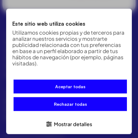
Este sitio web utiliza cookies
Utilizamos cookies propias y de terceros para
ACRE
analizar nuestros servicios y mostrarte
ACRE Latam
publicidad relacionada con tus preferencias
ACRE en el mundo
en base a un perfil elaborado a partir de tus
hábitos de navegación (por ejemplo, páginas
Marcas
visitadas).
Políticas de calidad
Contacto
Aceptar todas
Servicios para topógrafos
Alquiler
Rechazar todas
Asesoría comecial
Servicios Técnicos
Mostrar detalles
Intrumentos topográficos