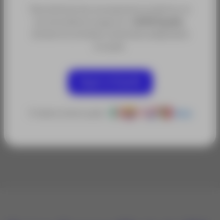
Para disfrutar de una experiencia óptima, te
recomendamos seguir en
ACRE España
,
donde encontrarás contenidos adaptados
a tu país.
Categorías:
Todo en Topografía
Seguir en España
Tarjetas de memoria y lectores de tarjetas
Accesorios y Repuestos para topografía
O selecciona tu país:
Otros
Sectores:
Obra Civil y Construcción