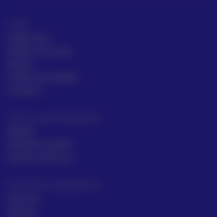
ACRE
ACRE Latam
ACRE en el mundo
Marcas
Políticas de calidad
Contacto
Servicios para topógrafos
Alquiler
Asesoría comecial
Servicios Técnicos
Intrumentos topográficos
Sectores
Noticias