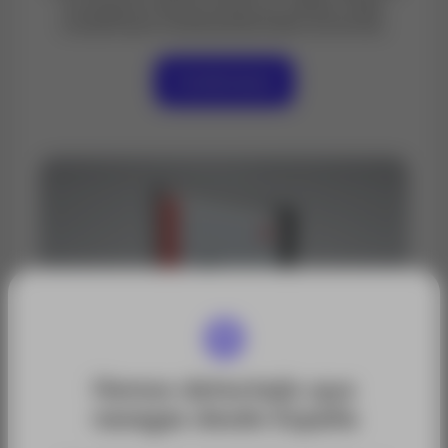
protege los datos incluso en caídas o bajo
condiciones medioambientales extremas.
Contáctanos
Hemos detectado que
navegas desde España