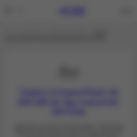
Inicio
Productos
Todo en Topografía
Tarjeta
CompactFlash de 256 MB de tipo industrial. MCF256
Tarjeta CompactFlash de
256 MB de tipo industrial.
MCF256
Tarjeta de memoria CompactFlash. Capacidad
256 MB. Esta robusta tarjeta de tipo industrial